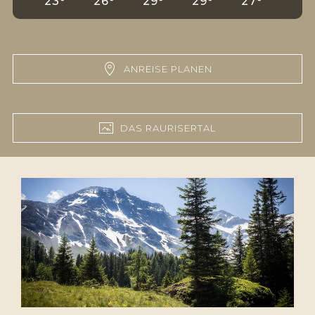
23°
26°
29°
29°
27°
28°
ANREISE PLANEN
DAS RAURISERTAL