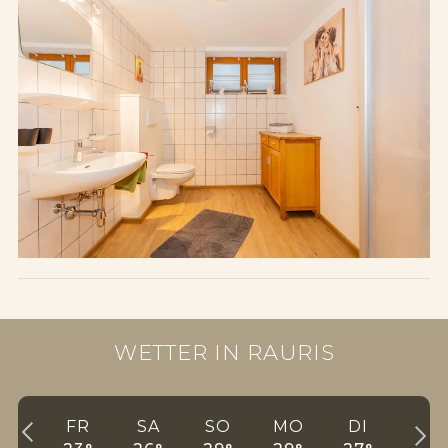
WETTER IN RAURIS
FR
SA
SO
MO
DI
MI