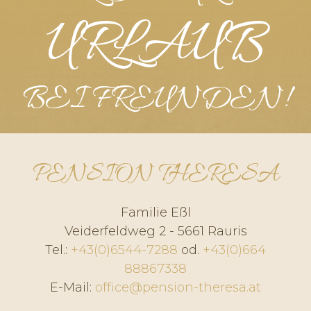
URLAUB
BEI FREUNDEN!
PENSION THERESA
Familie Eßl
Veiderfeldweg 2 - 5661 Rauris
Tel.:
+43(0)6544-7288
od.
+43(0)664
88867338
E-Mail:
office@pension-theresa.at