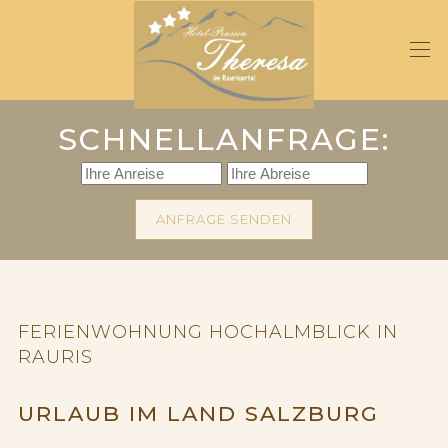
Skip
to
main
content
SCHNELLANFRAGE:
ANFRAGE SENDEN
FERIENWOHNUNG HOCHALMBLICK IN
RAURIS
URLAUB IM LAND SALZBURG